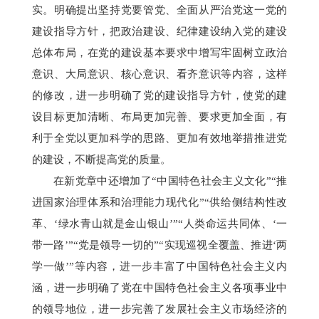
实。明确提出坚持党要管党、全面从严治党这一党的
建设指导方针，把政治建设、纪律建设纳入党的建设
总体布局，在党的建设基本要求中增写牢固树立政治
意识、大局意识、核心意识、看齐意识等内容，这样
的修改，进一步明确了党的建设指导方针，使党的建
设目标更加清晰、布局更加完善、要求更加全面，有
利于全党以更加科学的思路、更加有效地举措推进党
的建设，不断提高党的质量。
在新党章中还增加了“中国特色社会主义文化”“推
进国家治理体系和治理能力现代化”“供给侧结构性改
革、‘绿水青山就是金山银山’”“人类命运共同体、‘一
带一路’”“党是领导一切的”“实现巡视全覆盖、推进‘两
学一做’”等内容，进一步丰富了中国特色社会主义内
涵，进一步明确了党在中国特色社会主义各项事业中
的领导地位，进一步完善了发展社会主义市场经济的