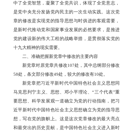
中了全党智慧，凝聚了全党共识，体现了全党意志，
是党中央充分发扬党内民主的一次生动实践。这次党
章的修改是实现党的指导思想与时俱进的客观需要，
是新时代推动党和国家事业发展的必然要求，是推进
党的建设新的伟大工程的战略举措，是贯彻落实党的
十九大精神的现实需要。
二、准确把握新党章中修改的主要内容
新党章对原党章共修改107处，其中总纲部分修改
58处，条文部分修改49处，较大的修改有10处。
新党章把习近平新时代中国特色社会主义思想同
马克思列宁主义、思想、邓小平理论、“三个代表”重
要思想、科学发展观一道确立为党的行动指南，把习
近平新时代中国特色社会主义思想确立为党的指导思
想，写在党的旗帜上。这是这次党章修改的最大亮点
和最突出的历史贡献，是中国特色社会主义进入新时