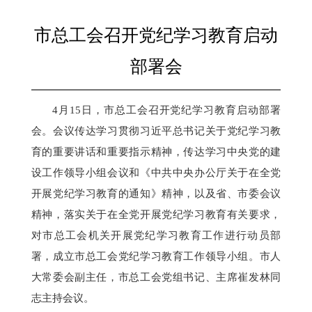
市总工会召开党纪学习教育启动
部署会
4月15日，市总工会召开党纪学习教育启动部署
会。会议传达学习贯彻习近平总书记关于党纪学习教
育的重要讲话和重要指示精神，传达学习中央党的建
设工作领导小组会议和《中共中央办公厅关于在全党
开展党纪学习教育的通知》精神，以及省、市委会议
精神，落实关于在全党开展党纪学习教育有关要求，
对市总工会机关开展党纪学习教育工作进行动员部
署，成立市总工会党纪学习教育工作领导小组。市人
大常委会副主任，市总工会党组书记、主席崔发林同
志主持会议。