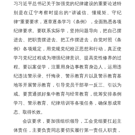
习习近平总书记关于加强党的纪律建设的重要论述特
别是在辽宁考察时提出的“讲诚信、懂规矩、守纪
律”重要要求，逐章逐条学习《条例》，全面熟悉各项
纪律要求。要联系实际学，坚持问题导向，把自己摆
进去、把职责摆进去、把工作摆进去，自觉对照《条
例》各项规定，用党规党纪校正思想和行动，真正使
学习党纪过程成为增强纪律意识、提高党性修养的过
程。要以案促学，注重用身边事教育身边人，运用违
纪违法警示录、忏悔录、警示教育片以及警示教育基
地等开展警示教育，引导党员干部举一反三、引以为
戒。要贯通抓好集中教育与经常教育，统筹安排条例
学习、警示教育、纪律培训等各项任务，确保形成常
态、取得长效。
会议要求，要加强组织领导，工会党组要扛起主
体责任，主要负责同志要切实履行第一责任人职责，