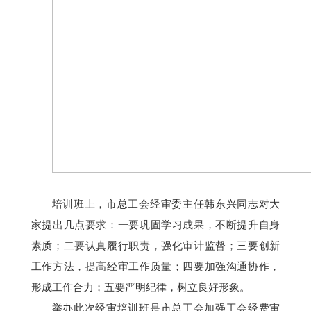
培训班上，
市总工会
经审委主任韩东兴同志对大
家提出几点要求：一要
巩固学习成果，不断提升自身
素质
；
二
要
认真履行职责，强化审计监督
；
三
要
创新
工作方法，提高经审工作质量
；
四
要
加强沟通协作，
形成工作合力
；
五
要
严明纪律，树立良好形象
。
举办此次经审培训班是市总工会加强工会经费审