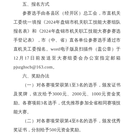
五
、报名方式
参赛选手由各县区
（经开区）总工会
，市直机关
工委统一填报《
2024年
盘锦市机关职工技能大赛组队
报名表》
和
《
2024年
盘锦市机关职工技能大赛参赛选
手登记表》，市（中、省）直各单位参赛选手
通过
市
直机关工委
报名。
word
电子版
及扫描件
（盖公章）
于
12
月
17
日
前发送至
大赛组委会办公室
指定邮箱
pjszghscb@163.com
。
六、奖励办法
（一）
对
各
赛项
荣获
第
1
至
3
名
的
选手，
颁发证书
及奖牌
，
依次给予
3
000元、
2
000元、
1
000元资金奖
励。
各赛项前
3名选手，
优先推荐参加全省相同赛项技
能大赛。
（二）
对
各
赛项
荣获
第
4
至
8
名
的
选手，
颁发
优秀
奖
证书，
分别给予
500元资金奖励
。