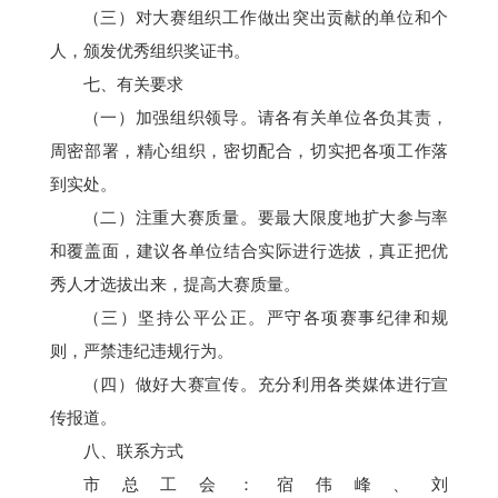
（
三
）对大赛组织工作做出突出贡献的单位和个
人，颁发优秀组织奖
证书
。
七
、有关要求
（
一）
加强组织领导。
请各有关单位各负其责，
周密部署，精心组织，密切配合，切实把各项工作落
到实处。
（
二）
注重大赛质量。
要最大限度地扩大参与率
和覆盖面，建议各
单位
结合实际进行选拔，真正把优
秀人才选拔出来，提高大赛质量。
（
三）
坚持公平公正。
严守各项赛事纪律和规
则，严禁违纪违规行为。
（
四）
做好大赛宣传。
充分利用各类媒体进行宣
传报道。
八
、联系方式
市总工会：宿伟峰、
刘