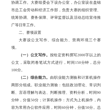
协调工作。
大赛组委会下设办公室，办公室设在
盘锦
市总工会劳动
和经济工作
部
，负责大赛的组织管理、
统筹协调、赛务保障、评审监督以及活动总结宣传推
广等日常工作。
二、
赛
项
设置
大赛
设公文写作、综合能力、营商环境三个赛
项。
（一）公文写作。
按给定资料撰写
2000字以上的
公文，采取闭卷笔试方式进行，时间
150
分钟，
总
分
100分。
（二）综合能力。
由职业能力测验和计算机操作
两部分组成。职业能力测验：包括政治理论、常识判
断、言语理解与表达、判断推理、资料分析，
时间
90
分钟，分值50分；
计算机操作：方式为上机操作，内
容为常用办公软件应用，
时间
60分钟，分值50分。
总