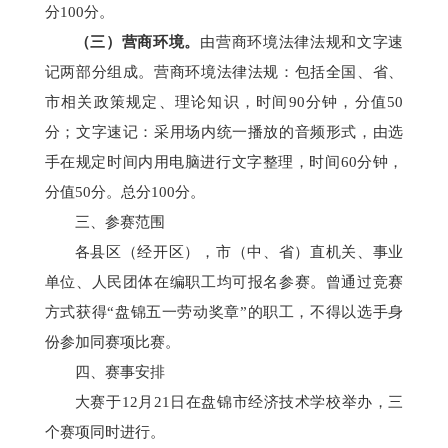
分
1
0
0分。
（三）营商环境。
由营商环境法律法规和
文字速
记
两部分组成。营商环境法律法规：
包括全国、省、
市相关政策规定、理论知识，
时间
90分钟，
分值
50
分
；文字速记：采用场内统一播放的音频形式，由选
手在规定时间内用电脑进行文字整理，时间
60分钟，
分值
50分。总分100分。
三、
参赛
范围
各县区（经开区），市（中、省）直机关、事业
单位、人民团体在编职工均可报名参赛。曾通过竞赛
方式获得
“盘锦五一劳动奖章”的职工，不得以选手身
份参
加同赛项比赛
。
四、
赛事
安排
大赛
于
12月21
日在盘锦市经济技术学校举办，三
个赛项同时进行。