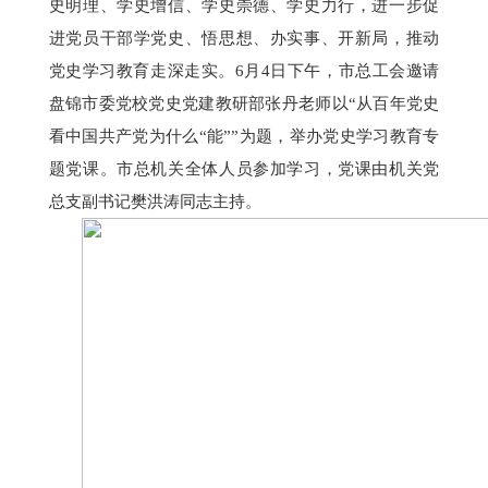
史明理、学史增信、学史崇德、学史力行，进一步促
进党员干部学党史、悟思想、办实事、开新局，推动
党史学习教育走深走实。6月4日下午，市总工会邀请
盘锦市委党校党史党建教研部张丹老师以“从百年党史
看中国共产党为什么“能””为题，举办党史学习教育专
题党课。市总机关全体人员参加学习，党课由机关党
总支副书记樊洪涛同志主持。