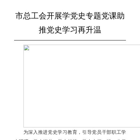
市总工会开展学党史专题党课助
推党史学习再升温
为深入推进党史学习教育，引导党员干部职工学