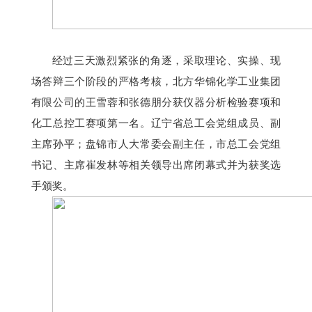
经过三天激烈紧张的
角逐
，
采取理论、实操、现
场答辩三个阶段的严格考核，
北方华锦化学工业集团
有限公司
的
王雪蓉
和
张德朋
分获
仪器分析检验赛项
和
化工总控工赛项
第一名。
辽宁省总工会党组
成员、副
主席孙平
；盘锦市
人大常委会副主任，市
总工会党组
书记、主席
崔发林
等相关领导
出席
闭幕式并为获奖选
手颁奖。