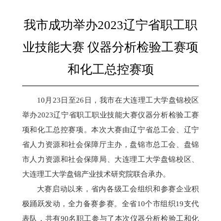
我市成功举办2023辽宁省职工职
业技能大赛 仪器分析检验工赛项
和化工总控赛项
10月
23
日至
26日，我市在大连理工大学盘锦校区
举办2023辽宁省职工职业技能大赛仪器分析检验工赛
项和化工总控赛项。
本次大赛由辽宁省总工会、辽宁
省人力资源和社会保障厅主办，盘锦市总工会、盘锦
市人力资源和社会保障局、大连理工大学盘锦校区、
大连理工大学盘锦产业技术研究院联合承办。
大赛启动以来
，
省内各级工会组织和参赛企业积
极
踊跃
发动，全力备赛参赛
。
全省
10
个市
组织
19支
代
表队
，
共有90
名
职工
参与
了本次仪器分析检验工和化